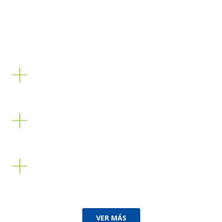
Acciones que humanizan con Responsabilidad Social
para la Sostenibilidad
+
+
+
VER MÁS